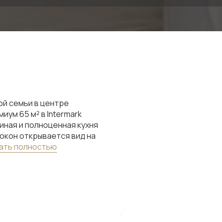
ой семьи в центре
ум 65 м² в Intermark
иная и полноценная кухня
окон открывается вид на
ать полностью